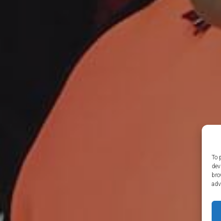
To 
dev
bro
adv