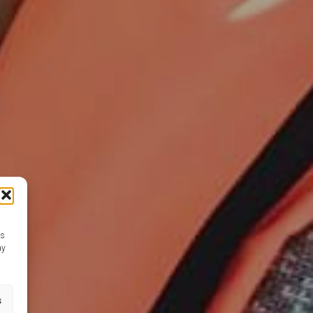
as
ay
s