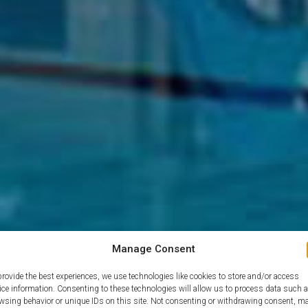
Manage Consent
provide the best experiences, we use technologies like cookies to store and/or access
ice information. Consenting to these technologies will allow us to process data such 
wsing behavior or unique IDs on this site. Not consenting or withdrawing consent, m