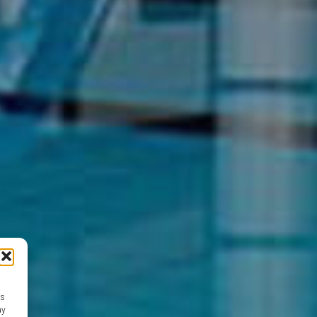
as
ay