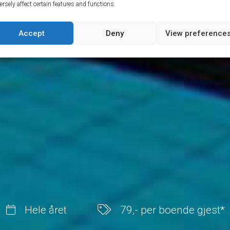
ersely affect certain features and functions.
Accept
Deny
View preference
Hele året
79,- per boende gjest*