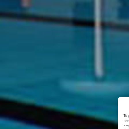
To 
dev
bro