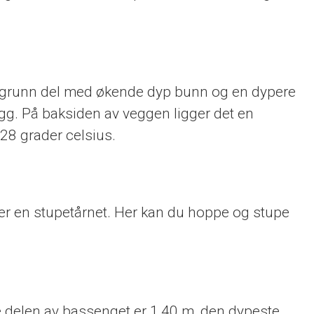
n grunn del med økende dyp bunn og en dypere
vegg. På baksiden av veggen ligger det en
28 grader celsius.
er en stupetårnet. Her kan du hoppe og stupe
 delen av bassenget er 1,40 m, den dypeste