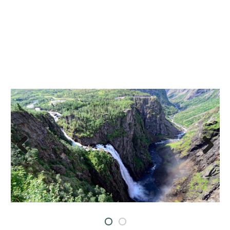
Pre
Nex
viou
t
s